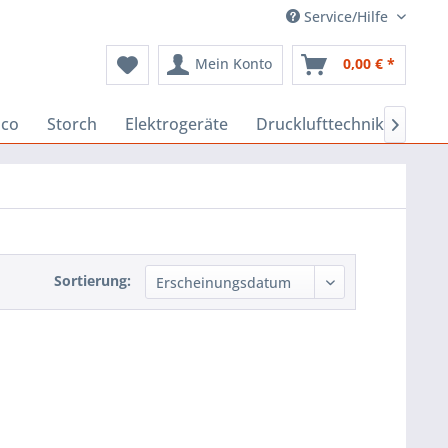
Service/Hilfe
Mein Konto
0,00 € *
aco
Storch
Elektrogeräte
Drucklufttechnik
Baus

Sortierung: