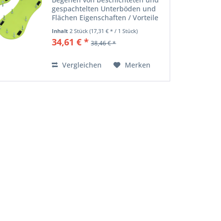
gespachtelten Unterböden und
Flächen Eigenschaften / Vorteile
Sicherer Halt Lieferumfang Wolff
Inhalt
2 Stück
(17,31 € * / 1 Stück)
Nagelschuhe 1 Paar (2 Stück)
34,61 € *
38,46 € *
051549 Ersatz-Set Nägel 2x
Ersatzriemen (053091) Für...
Vergleichen
Merken