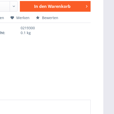
In den
Warenkorb
Hinzugefügt
hen
Merken
Bewerten
0219300
ht:
0.1 kg