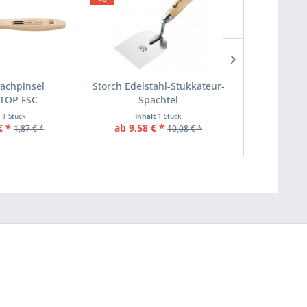
lachpinsel
Storch Edelstahl-Stukkateur-
Storch Kle
cTOP FSC
Spachtel
MicroST
t
1 Stück
Inhalt
1 Stück
Inha
€ *
ab 9,58 € *
ab 1,93
1,87 € *
10,08 € *