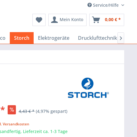
Service/Hilfe
Mein Konto
0,00 € *
co
Storch
Elektrogeräte
Drucklufttechnik
Baus

 *
4,43 € *
(4,97% gespart)
k
l. Versandkosten
sandfertig, Lieferzeit ca. 1-3 Tage