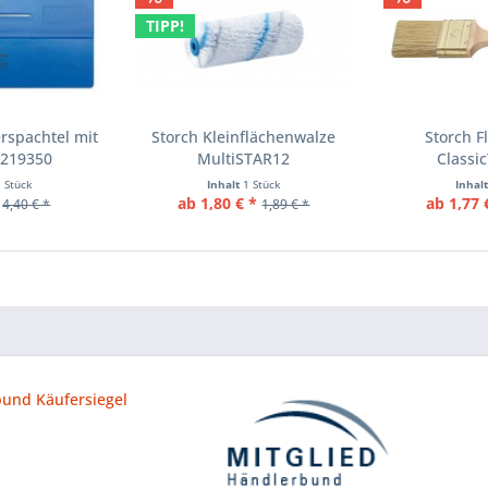
TIPP!
rspachtel mit
Storch Kleinflächenwalze
Storch F
0219350
MultiSTAR12
Classi
1 Stück
Inhalt
1 Stück
Inhal
ab 1,80 € *
ab 1,77 
4,40 € *
1,89 € *