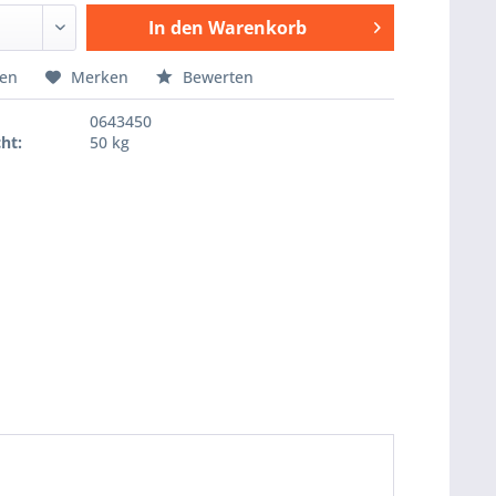
In den
Warenkorb
Hinzugefügt
hen
Merken
Bewerten
0643450
ht:
50 kg