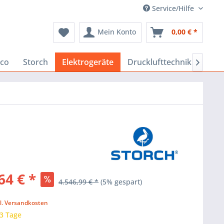
Service/Hilfe
Mein Konto
0,00 € *
co
Storch
Elektrogeräte
Drucklufttechnik
Baus

64 € *
4.546,99 € *
(5% gespart)
k
l. Versandkosten
 3 Tage