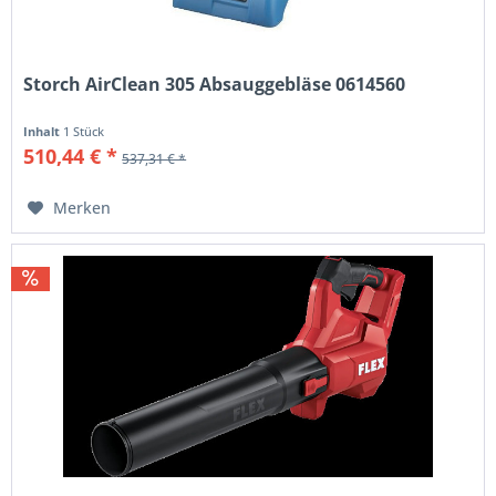
Storch AirClean 305 Absauggebläse 0614560
Inhalt
1 Stück
510,44 € *
537,31 € *
Merken