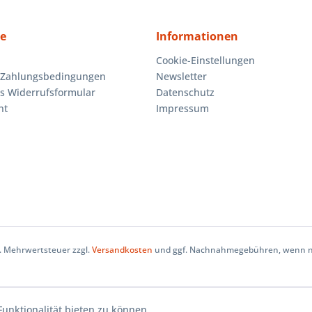
ce
Informationen
Cookie-Einstellungen
 Zahlungsbedingungen
Newsletter
es Widerrufsformular
Datenschutz
ht
Impressum
zl. Mehrwertsteuer zzgl.
Versandkosten
und ggf. Nachnahmegebühren, wenn ni
unktionalität bieten zu können.