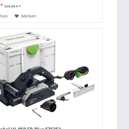
 *
628,38 € *
chen
Merken