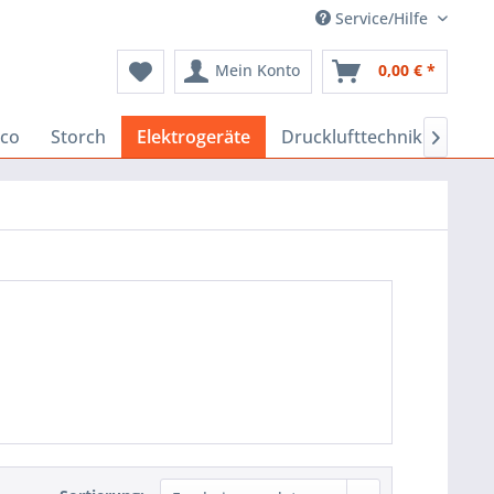
Service/Hilfe
Mein Konto
0,00 € *
co
Storch
Elektrogeräte
Drucklufttechnik
Baus
