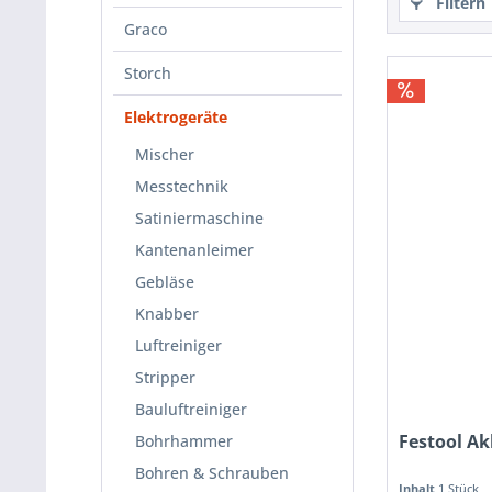
Filtern
Graco
Storch
Elektrogeräte
Mischer
Messtechnik
Satiniermaschine
Kantenanleimer
Gebläse
Knabber
Luftreiniger
Stripper
Bauluftreiniger
Festool Ak
Bohrhammer
Bohren & Schrauben
Inhalt
1 Stück