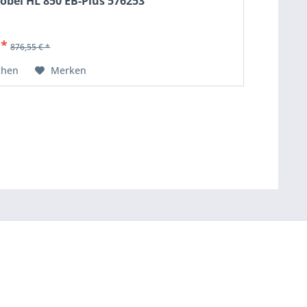
obel HL 850 EB-Plus 576253
 *
876,55 € *
chen
Merken