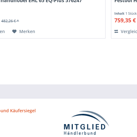
nhandhobel EHL 65 EQ-Plus 576247
Festool H
Inhalt
1 Stück
*
759,35 €
482,26 € *
hen
Merken
Verglei