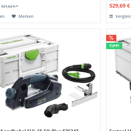
*
529,69 €
521,62 € *
hen
Merken
Verglei
TIPP!