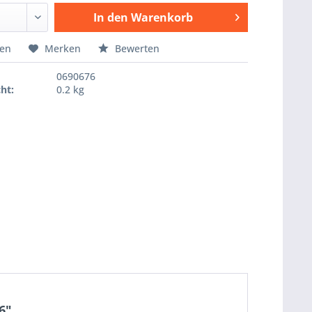
In den
Warenkorb
Hinzugefügt
hen
Merken
Bewerten
0690676
ht:
0.2 kg
6"