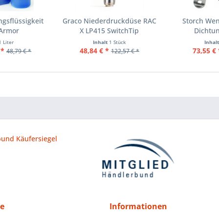
gsflüssigkeit
Graco Niederdruckdüse RAC
Storch We
Armor
X LP415 SwitchTip
Dichtun
1 Liter
Inhalt
1 Stück
Inhal
 *
48,84 € *
73,55 € 
48,79 € *
122,57 € *
ce
Informationen