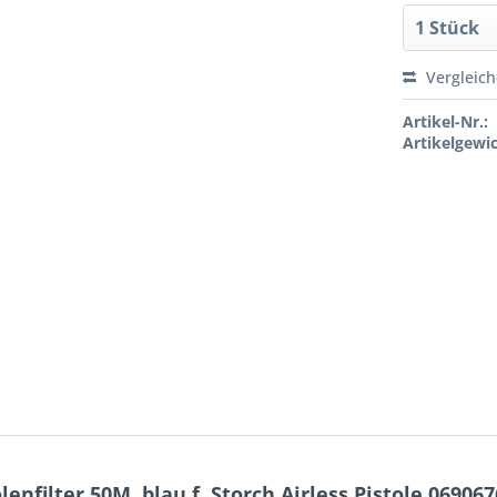
Vergleic
Artikel-Nr.:
Artikelgewic
nfilter 50M, blau f. Storch Airless Pistole 069067