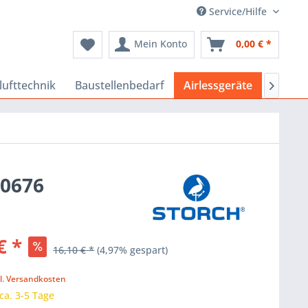
Service/Hilfe
Mein Konto
0,00 € *
lufttechnik
Baustellenbedarf
Airlessgeräte
Indust

90676
€ *
16,10 € *
(4,97% gespart)
k
l. Versandkosten
 ca. 3-5 Tage