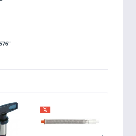
0676"
TIPP!
BUNDLE