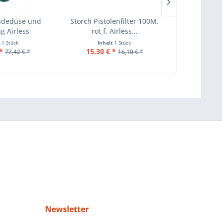
ndedüse und
Storch Pistolenfilter 100M,
Graco Jet
g Airless
rot f. Airless...
t
1 Stück
Inhalt
1 Stück
Inha
*
15,30 € *
655,12 €
77,42 € *
16,10 € *
Newsletter