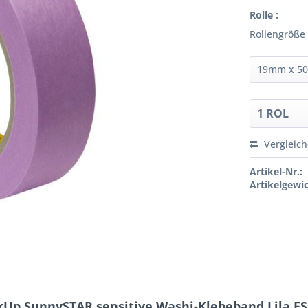
Rolle :
Rollengröße
Vergleic
Artikel-Nr.:
Artikelgewic
Up SunnySTAR sensitive Washi-Klebeband Lila FS