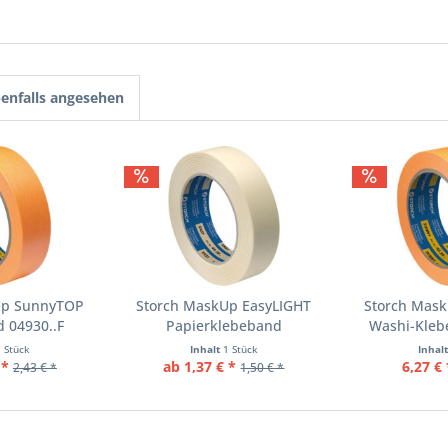
enfalls angesehen
Up SunnyTOP
Storch MaskUp EasyLIGHT
Storch Mas
 04930..F
Papierklebeband
Washi-Klebe
1 Stück
Inhalt
1 Stück
Inhal
 *
ab 1,37 € *
6,27 € 
2,43 € *
1,50 € *