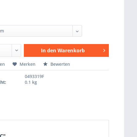
In den
Warenkorb
Hinzugefügt
hen
Merken
Bewerten
0493319F
ht:
0.1 kg
C"