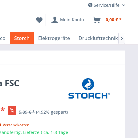
Service/Hilfe
Mein Konto
0,00 € *
co
Storch
Elektrogeräte
Drucklufttechnik
Baus

a FSC
 *
5,89 € *
(4,92% gespart)
k
l. Versandkosten
sandfertig, Lieferzeit ca. 1-3 Tage