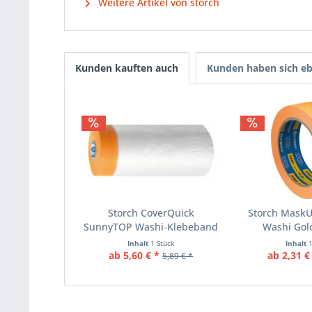
Weitere Artikel von storch
Kunden kauften auch
Kunden haben sich eb
Storch CoverQuick
Storch Mask
SunnyTOP Washi-Klebeband
Washi Gold
Gold
Inhalt
1 Stück
Inhalt
ab 5,60 € *
ab 2,31 €
5,89 € *