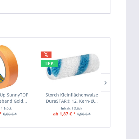
TIPP!
TIPP!
kUp SunnyTOP
Storch Kleinflächenwalze
Storch Wa
band Gold...
DuraSTAR® 12, Kern-Ø...
Polyeste
t
1 Stück
Inhalt
1 Stück
Inha
*
ab 1,87 € *
1,99 €
6,60 € *
1,96 € *