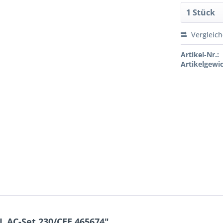
Vergleic
Artikel-Nr.:
Artikelgewic
L AC-Set 230/CEE 465674"