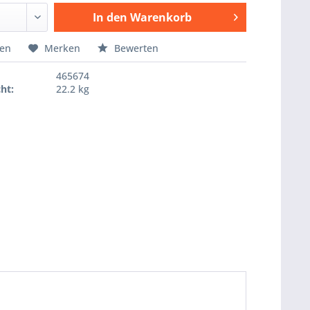
In den
Warenkorb
Hinzugefügt
hen
Merken
Bewerten
465674
ht:
22.2 kg