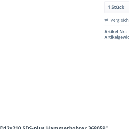
Vergleic
Artikel-Nr.:
Artikelgewic
C D12x210 SDS-plus Hammerbohrer 368059"