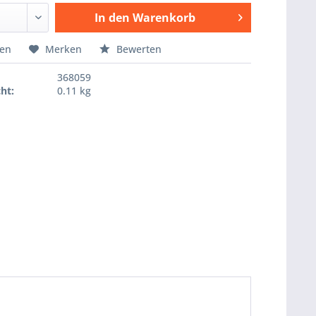
In den
Warenkorb
Hinzugefügt
hen
Merken
Bewerten
368059
ht:
0.11 kg