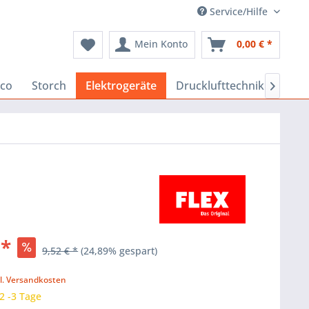
Service/Hilfe
Mein Konto
0,00 € *
co
Storch
Elektrogeräte
Drucklufttechnik
Baus

 *
9,52 € *
(24,89% gespart)
k
l. Versandkosten
 2 -3 Tage