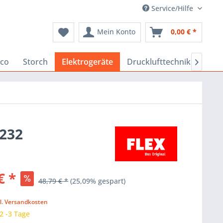
Service/Hilfe
Mein Konto
0,00 € *
co
Storch
Elektrogeräte
Drucklufttechnik
Baus

9232
€ *
48,79 € *
(25,09% gespart)
k
l. Versandkosten
 2 -3 Tage