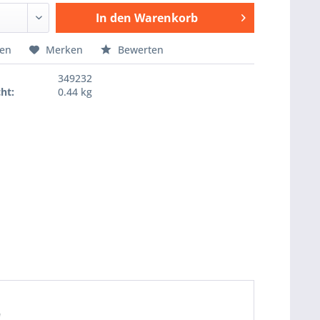
In den
Warenkorb
Hinzugefügt
hen
Merken
Bewerten
349232
ht:
0.44 kg
"