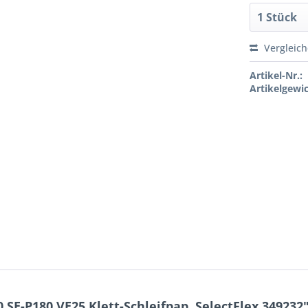
Vergleic
Artikel-Nr.:
Artikelgewic
SE-P180 VE25 Klett-Schleifpap. SelectFlex 349232