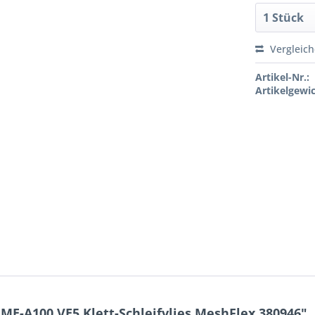
Vergleic
Artikel-Nr.:
Artikelgewic
ME-A100 VE5 Klett-Schleifvlies MeshFlex 380946"