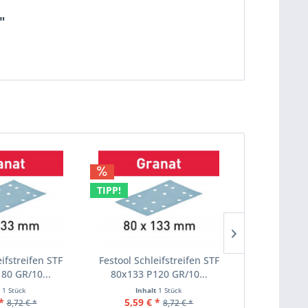
"
TIPP!
TIPP!
eifstreifen STF
Festool Schleifstreifen STF
Festool Sch
80 GR/10...
80x133 P120 GR/10...
80x133 P
t
1 Stück
Inhalt
1 Stück
Inha
*
5,59 € *
33,22 €
8,72 € *
8,72 € *