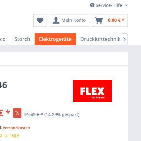
Service/Hilfe
Mein Konto
0,00 € *
co
Storch
Elektrogeräte
Drucklufttechnik
Baus

46
€ *
21,42 € *
(14,29% gespart)
k
l. Versandkosten
 2 -3 Tage