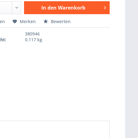
In den
Warenkorb
Hinzugefügt
hen
Merken
Bewerten
380946
ht:
0.117 kg