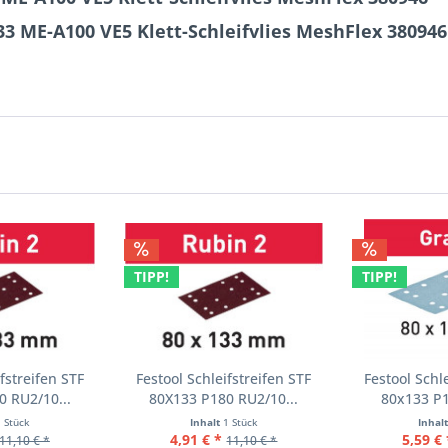
33 ME-A100 VE5 Klett-Schleifvlies MeshFlex 380946
TIPP!
TIPP!
fstreifen STF
Festool Schleifstreifen STF
Festool Schl
 RU2/10...
80X133 P180 RU2/10...
80x133 P1
1 Stück
Inhalt
1 Stück
Inhal
4,91 € *
5,59 € 
11,10 € *
11,10 € *