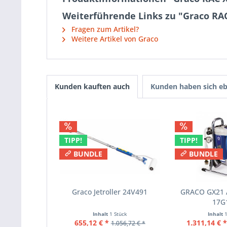
Weiterführende Links zu "Graco RA
Fragen zum Artikel?
Weitere Artikel von Graco
Kunden kauften auch
Kunden haben sich eb
TIPP!
TIPP!
BUNDLE
BUNDLE
Graco Jetroller 24V491
GRACO GX21 A
17G
Inhalt
1 Stück
Inhalt
655,12 € *
1.311,14 € 
1.056,72 € *