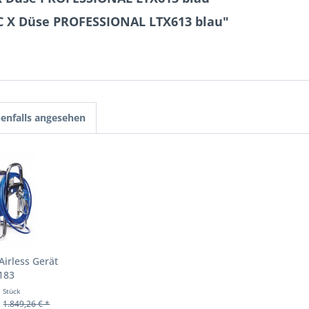
C X Düse PROFESSIONAL LTX613 blau"
enfalls angesehen
irless Gerät
183
1 Stück
*
1.849,26 € *