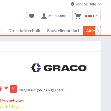
Service/Hilfe
Mein Konto
0,00 € *
e
Drucklufttechnik
Baustellenbedarf
Airlessgeräte

€ *
107,10 € *
(56,73% gespart)
k
l. Versandkosten
 ca. 1-3 Tage