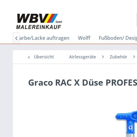
bau
Farbe/Lacke auftragen
Wolff
Fußboden/ Desi

Übersicht
Airlessgeräte
Zubehör
Graco RAC X Düse PROFE