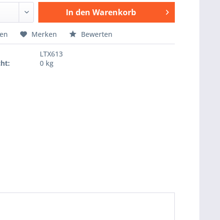
In den
Warenkorb
Hinzugefügt
hen
Merken
Bewerten
LTX613
ht:
0 kg