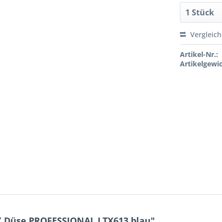
Vergleic
Artikel-Nr.:
Artikelgewic
X Düse PROFESSIONAL LTX613 blau"