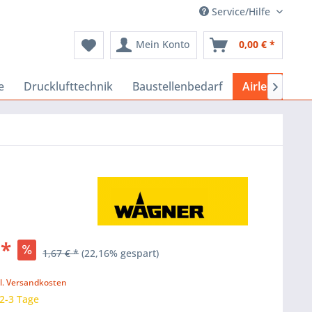
Service/Hilfe
Mein Konto
0,00 € *
e
Drucklufttechnik
Baustellenbedarf
Airlessgeräte

 *
1,67 € *
(22,16% gespart)
k
l. Versandkosten
 2-3 Tage