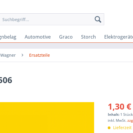
gnbelag
Automotive
Graco
Storch
Elektrogerät
Wagner
Ersatzteile
506
1,30 €
Inhalt:
1 Stüc
inkl. MwSt.
zzg
Lieferzeit