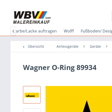
bau
Farbe/Lacke auftragen
Wolff
Fußboden/ Desi

Übersicht
Airlessgeräte
Geräte
Wagner O-Ring 89934