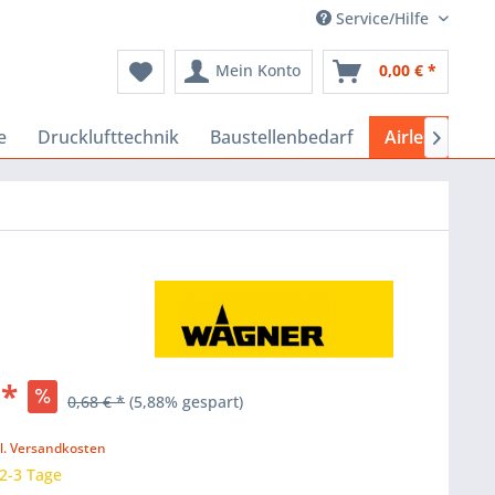
Service/Hilfe
Mein Konto
0,00 € *
e
Drucklufttechnik
Baustellenbedarf
Airlessgeräte

 *
0,68 € *
(5,88% gespart)
k
l. Versandkosten
 2-3 Tage