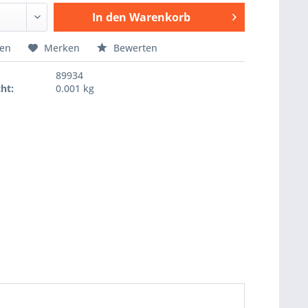
In den
Warenkorb
Hinzugefügt
hen
Merken
Bewerten
89934
ht:
0.001 kg