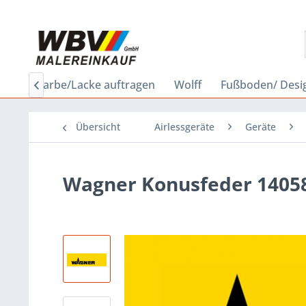
bau
Farbe/Lacke auftragen
Wolff
Fußboden/ Desi

Übersicht
Airlessgeräte
Geräte
Wagner Konusfeder 1405