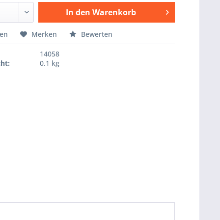
In den
Warenkorb
Hinzugefügt
hen
Merken
Bewerten
14058
ht:
0.1 kg