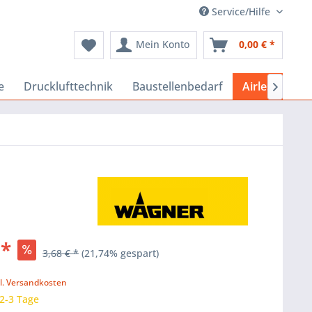
Service/Hilfe
Mein Konto
0,00 € *
e
Drucklufttechnik
Baustellenbedarf
Airlessgeräte

 *
3,68 € *
(21,74% gespart)
k
l. Versandkosten
 2-3 Tage