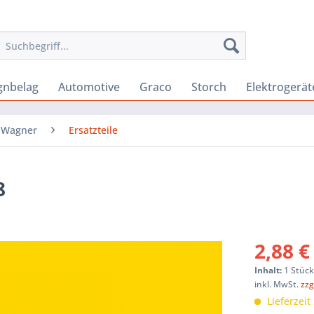
gnbelag
Automotive
Graco
Storch
Elektrogerät
Wagner
Ersatzteile
8
2,88 €
Inhalt:
1 Stüc
inkl. MwSt.
zzg
Lieferzeit