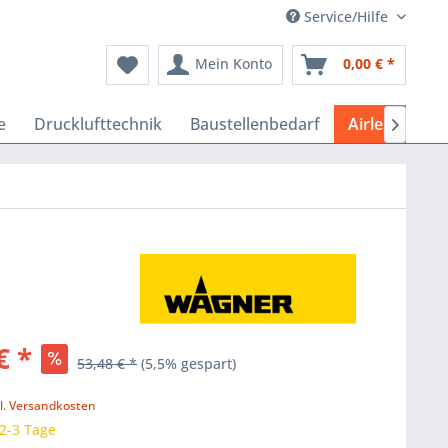
Service/Hilfe
Mein Konto
0,00 € *
e
Drucklufttechnik
Baustellenbedarf
Airlessgeräte

€ *
53,48 € *
(5,5% gespart)
k
l. Versandkosten
 2-3 Tage