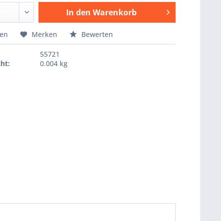
In den
Warenkorb
Hinzugefügt
hen
Merken
Bewerten
55721
ht:
0.004 kg