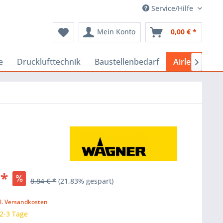
Service/Hilfe
Mein Konto
0,00 € *
e
Drucklufttechnik
Baustellenbedarf
Airlessgeräte

 *
8,84 € *
(21,83% gespart)
k
l. Versandkosten
 2-3 Tage