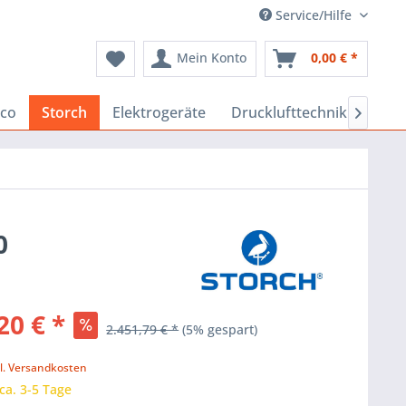
Service/Hilfe
Mein Konto
0,00 € *
co
Storch
Elektrogeräte
Drucklufttechnik
Baus

0
20 € *
2.451,79 € *
(5% gespart)
k
l. Versandkosten
 ca. 3-5 Tage