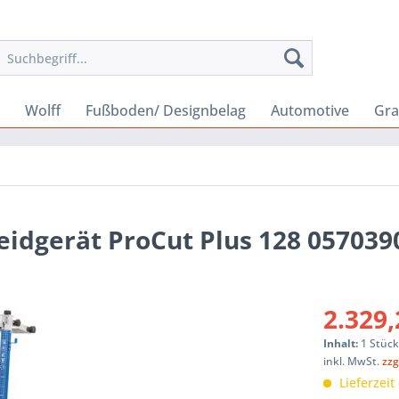
Wolff
Fußboden/ Designbelag
Automotive
Gra
eidgerät ProCut Plus 128 057039
2.329,
Inhalt:
1 Stüc
inkl. MwSt.
zzg
Lieferzeit