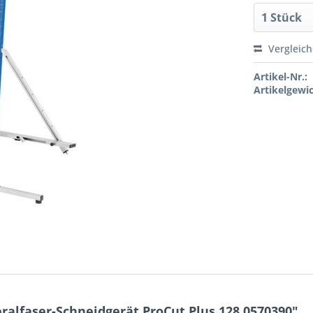
Vergleic
Artikel-Nr.:
Artikelgewic
alfaser-Schneidgerät ProCut Plus 128 0570390"