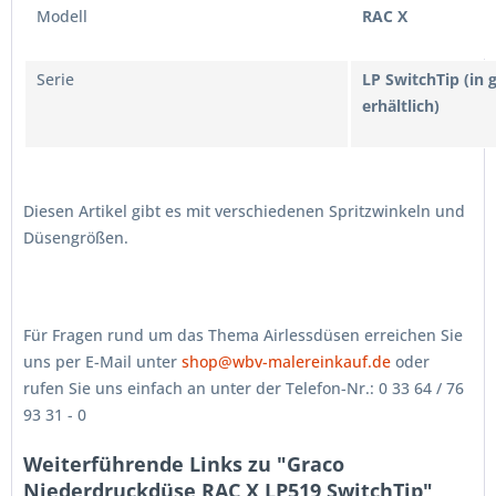
Modell
RAC X
Serie
LP SwitchTip
(in 
erhältlich)
Diesen Artikel gibt es mit verschiedenen Spritzwinkeln und
Düsengrößen.
Für Fragen rund um das Thema Airlessdüsen erreichen Sie
uns per E-Mail unter
shop@wbv-malereinkauf.de
oder
rufen Sie uns einfach an unter der Telefon-Nr.: 0 33 64 / 76
93 31 - 0
Weiterführende Links zu "Graco
Niederdruckdüse RAC X LP519 SwitchTip"