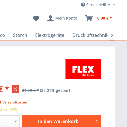
Service/Hilfe
Mein Konto
0,00 € *
co
Storch
Elektrogeräte
Drucklufttechnik
Baus

€ *
24,99 € *
(27,01% gespart)
k
l. Versandkosten
 2 -3 Tage
In den
Warenkorb