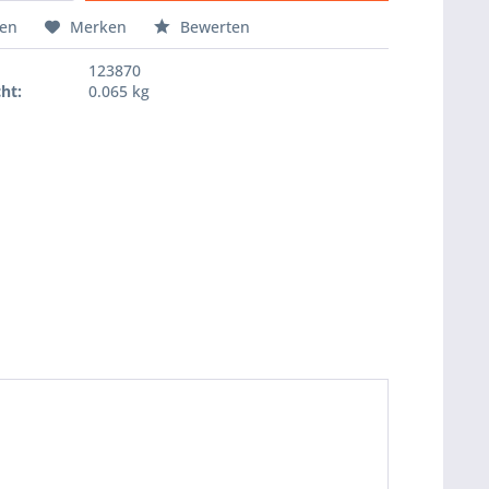
Hinzugefügt
hen
Merken
Bewerten
123870
ht:
0.065 kg