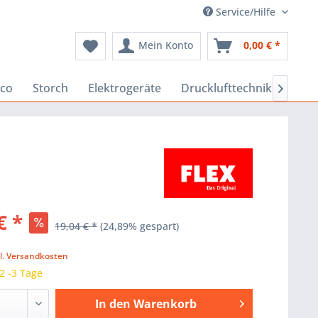
Service/Hilfe
Mein Konto
0,00 € *
co
Storch
Elektrogeräte
Drucklufttechnik
Baus

€ *
19,04 € *
(24,89% gespart)
k
l. Versandkosten
 2 -3 Tage
In den
Warenkorb