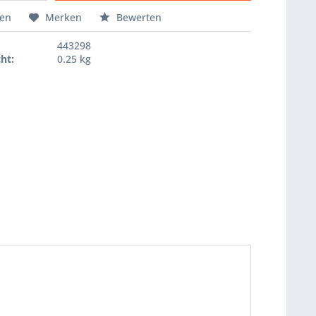
Hinzugefügt
hen
Merken
Bewerten
443298
ht:
0.25 kg