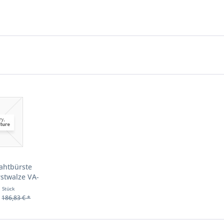
ahtbürste
stwalze VA-
t...
1 Stück
186,83 € *