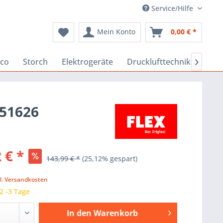
Service/Hilfe
Mein Konto
0,00 € *
co
Storch
Elektrogeräte
Drucklufttechnik
Baus

251626
 € *
143,99 € *
(25,12% gespart)
k
l. Versandkosten
 2 -3 Tage
In den
Warenkorb