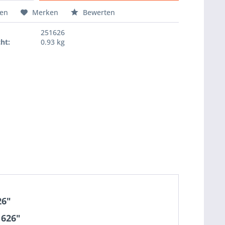
Hinzugefügt
hen
Merken
Bewerten
251626
ht:
0.93 kg
26"
1626"