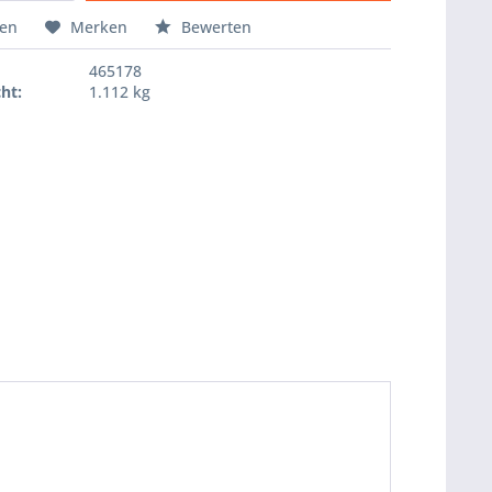
Hinzugefügt
hen
Merken
Bewerten
465178
ht:
1.112 kg