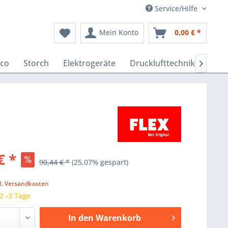
Service/Hilfe
Mein Konto
0,00 € *
co
Storch
Elektrogeräte
Drucklufttechnik
Baus

€ *
90,44 € *
(25,07% gespart)
k
l. Versandkosten
 2 -3 Tage
In den
Warenkorb