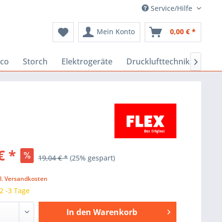
Service/Hilfe
Mein Konto
0,00 € *
co
Storch
Elektrogeräte
Drucklufttechnik
Baus

€ *
19,04 € *
(25% gespart)
k
l. Versandkosten
 2 -3 Tage
In den
Warenkorb