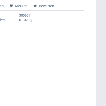
Hinzugefügt
hen
Merken
Bewerten
385557
ht:
0.102 kg