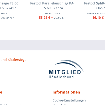
hsäge TS 60
Festool Parallelanschlag PA-
Festool Split
-FS 577417
TS 60 577274
60/5 
1 Stück
Inhalt
1 Stück
Inhalt
5 Stück
(
55,29 € *
16,10 € 
993,84 € *
70,50 € *
ce
Informationen
Cookie-Einstellungen