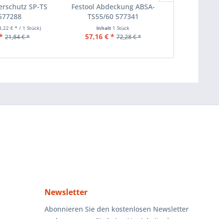
terschutz SP-TS
Festool Abdeckung ABSA-
Festool Kapp
577288
TS55/60 577341
7
3,22 € * / 1 Stück)
Inhalt
1 Stück
Inha
*
57,16 € *
236,62 
21,84 € *
72,28 € *
Newsletter
Abonnieren Sie den kostenlosen Newsletter