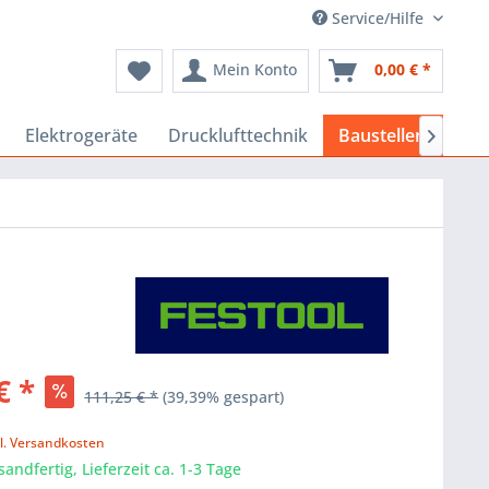
Service/Hilfe
Mein Konto
0,00 € *
Elektrogeräte
Drucklufttechnik
Baustellenbedarf

€ *
111,25 € *
(39,39% gespart)
k
l. Versandkosten
sandfertig, Lieferzeit ca. 1-3 Tage