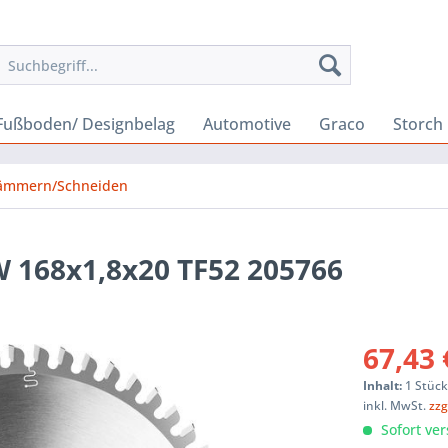
Fußboden/ Designbelag
Automotive
Graco
Storch
ämmern/Schneiden
W 168x1,8x20 TF52 205766
67,43 
Inhalt:
1 Stüc
inkl. MwSt.
zzg
Sofort ver