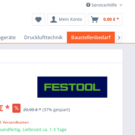
Service/Hilfe
Mein Konto
0,00 € *
ogeräte
Drucklufttechnik
Baustellenbedarf
Airles

€ *
20,00 € *
(37% gespart)
k
l. Versandkosten
sandfertig, Lieferzeit ca. 1-3 Tage