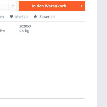
In den
Warenkorb
Hinzugefügt
hen
Merken
Bewerten
202053
ht:
0.5 kg